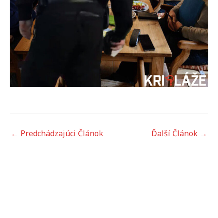
←
Predchádzajúci Článok
Ďalší Článok
→