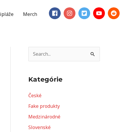
ipláže
Merch
V
y
h
Kategórie
ľ
a
České
d
Fake produkty
a
Medzinárodné
ť
Slovenské
: