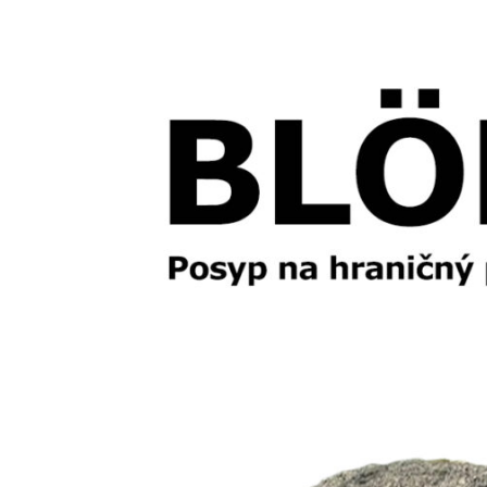
blok
posyp