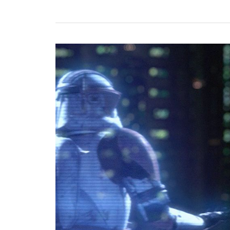
Aktivujte
paragraf
363