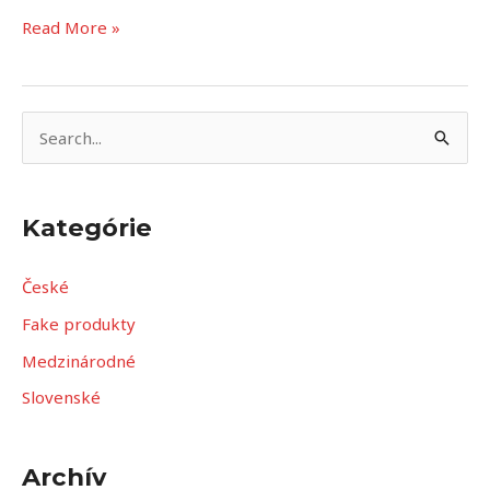
Read More »
V
y
h
Kategórie
ľ
a
České
d
Fake produkty
a
Medzinárodné
ť
Slovenské
:
Archív