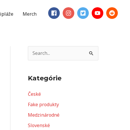
ipláže
Merch
V
y
h
Kategórie
ľ
a
České
d
Fake produkty
a
Medzinárodné
ť
Slovenské
: