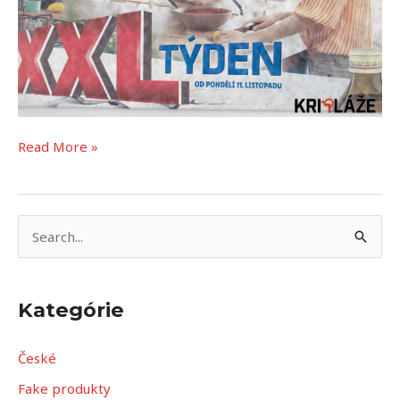
Read More »
V
y
h
Kategórie
ľ
a
České
d
Fake produkty