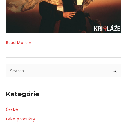
Read More »
V
y
h
Kategórie
ľ
a
České
d
Fake produkty
a