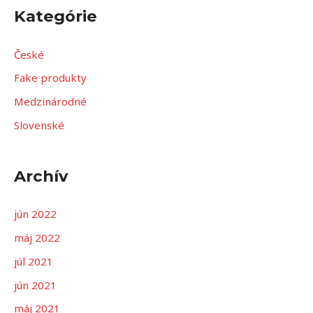
h
Kategórie
ľ
a
České
d
Fake produkty
a
Medzinárodné
ť
Slovenské
:
Archív
jún 2022
máj 2022
júl 2021
jún 2021
máj 2021