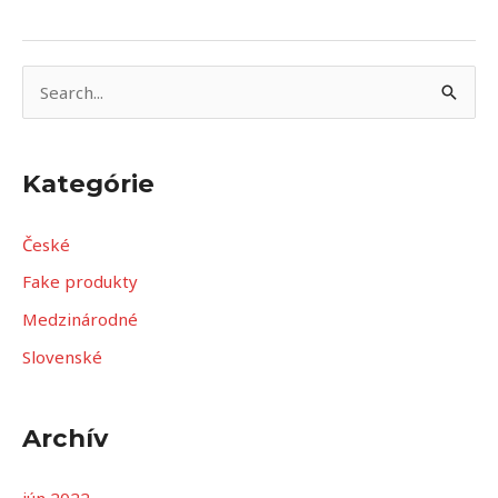
V
y
h
Kategórie
ľ
a
České
d
Fake produkty
a
Medzinárodné
ť
Slovenské
:
Archív