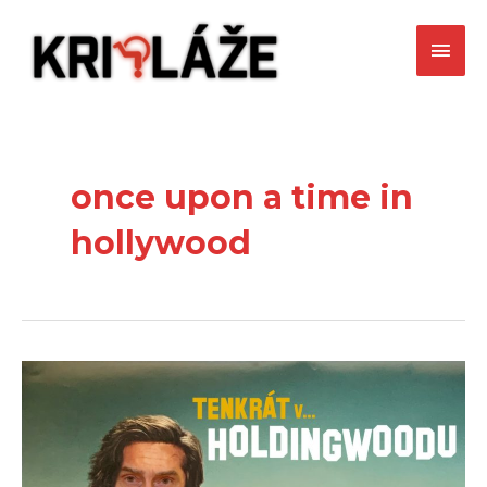
Preskočiť
Hlav
na
obsah
Men
once upon a time in
hollywood
Tenkrát
v
Holdingwoodu