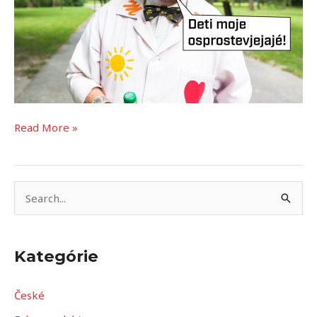
Read More »
V
y
h
Kategórie
ľ
a
České
d