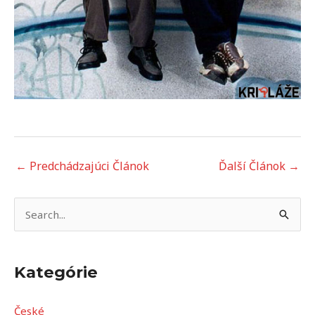
←
Predchádzajúci Článok
Ďalší Článok
→
V
y
h
Kategórie
ľ
a
České