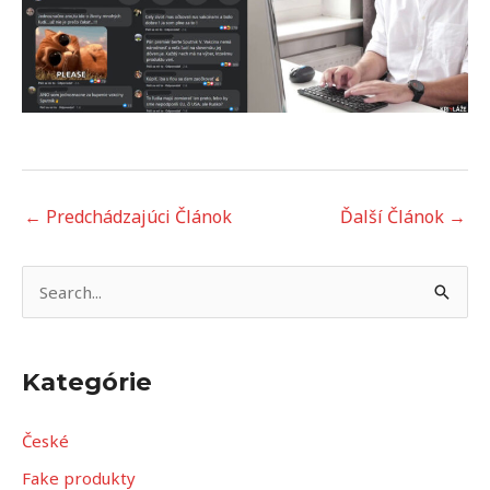
←
Predchádzajúci Článok
Ďalší Článok
→
V
y
h
Kategórie
ľ
a
České
d
Fake produkty