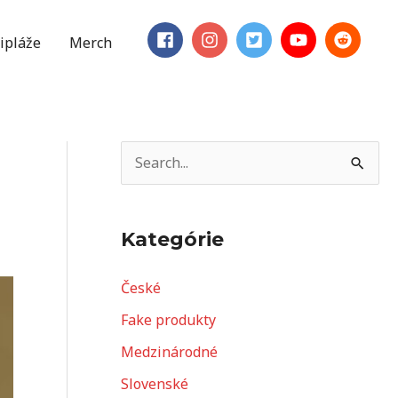
ipláže
Merch
V
y
h
Kategórie
ľ
a
České
d
Fake produkty
a
Medzinárodné
ť
Slovenské
: