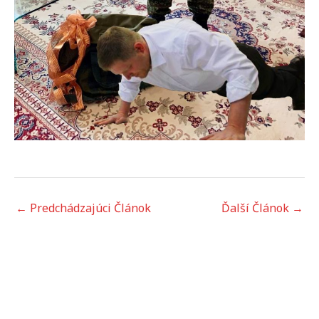
←
Predchádzajúci Článok
Ďalší Článok
→